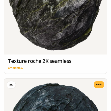
Texture roche 2K seamless
ambientCG
CC0
2K