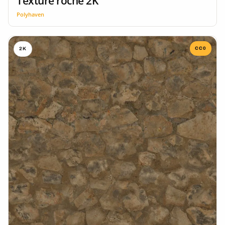
Texture roche 2K
Polyhaven
CC0
2K