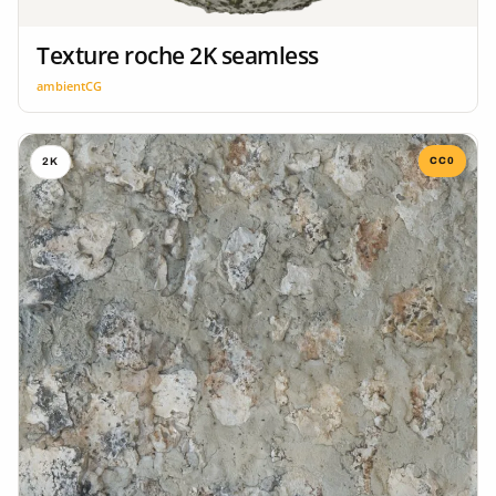
Texture roche 2K seamless
ambientCG
CC0
2K