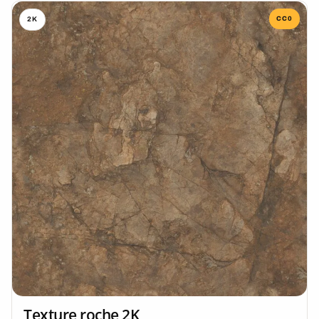
CC0
2K
Texture roche 2K