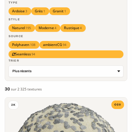
TYPE
Ardoise
Grès
Granit
3
1
1
STYLE
Naturel
Moderne
Rustique
195
4
4
SOURCE
Polyhaven
ambientCG
108
94
Seamless
94
TRIER
30
sur 2 325 textures
CC0
2K