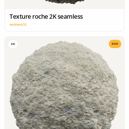
Texture roche 2K seamless
ambientCG
CC0
2K