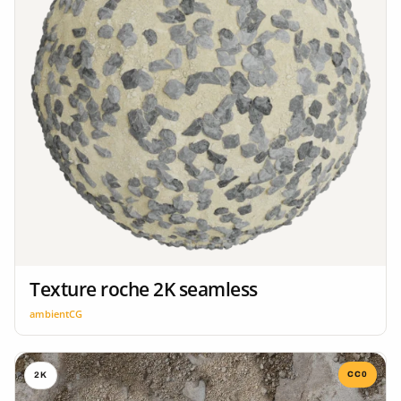
Texture roche 2K seamless
ambientCG
CC0
2K