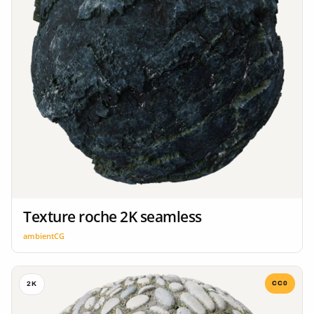
Texture roche 2K seamless
ambientCG
CC0
2K