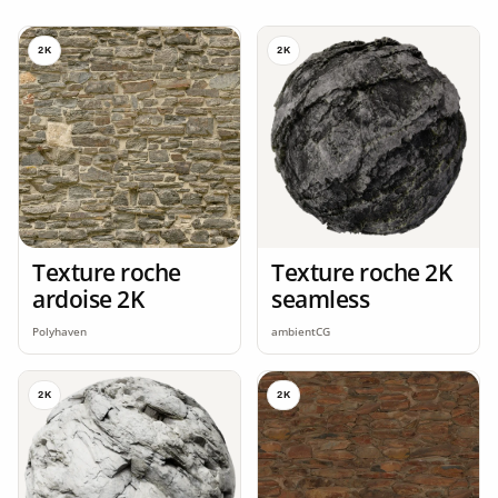
2K
2K
Texture roche
Texture roche 2K
ardoise 2K
seamless
Polyhaven
ambientCG
2K
2K