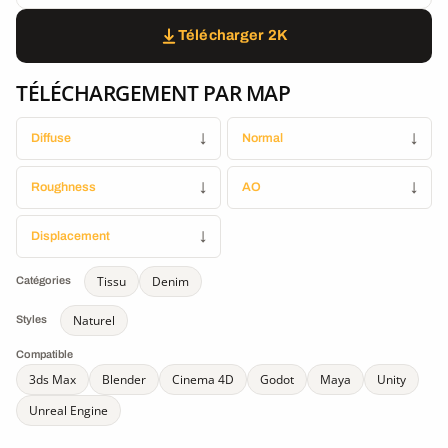
Télécharger 2K
TÉLÉCHARGEMENT PAR MAP
Diffuse
↓
Normal
↓
Roughness
↓
AO
↓
Displacement
↓
Tissu
Denim
Catégories
Naturel
Styles
Compatible
3ds Max
Blender
Cinema 4D
Godot
Maya
Unity
Unreal Engine