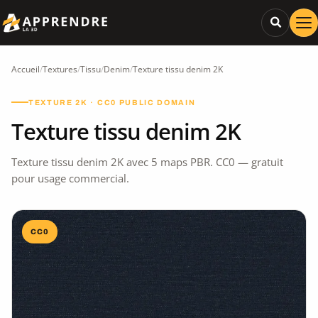
Accueil
/
Textures
/
Tissu
/
Denim
/
Texture tissu denim 2K
TEXTURE 2K · CC0 PUBLIC DOMAIN
Texture tissu denim 2K
Texture tissu denim 2K avec 5 maps PBR. CC0 — gratuit
pour usage commercial.
CC0