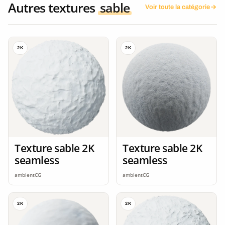
Autres textures
sable
Voir toute la catégorie
2K
2K
Texture sable 2K
Texture sable 2K
seamless
seamless
ambientCG
ambientCG
2K
2K