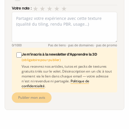
★
★
★
★
★
Votre note :
0
/1000
Pas de liens · pas de domaines · pas de promo
Je m'inscris à la newsletter d'Apprendre la 3D
(obligatoire pour publier)
Vous recevrez nos articles, tutos et packs de textures
gratuits triés sur le volet. Désinscription en un clic à tout
moment via le lien dans chaque email — votre adresse
n'est ni revendue ni partagée.
Politique de
confidentialité
.
Publier mon avis