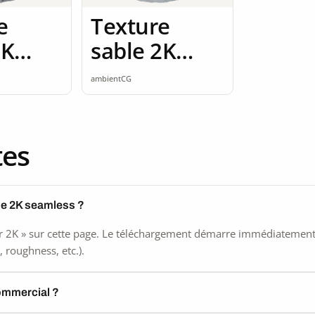
e
Texture
2K
sable 2K
ss
seamless
ambientCG
tes
le 2K seamless ?
 2K » sur cette page. Le téléchargement démarre immédiatement, s
 roughness, etc.).
commercial ?