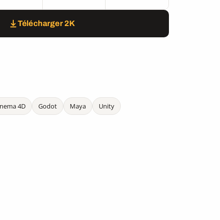
Télécharger 2K
inema 4D
Godot
Maya
Unity