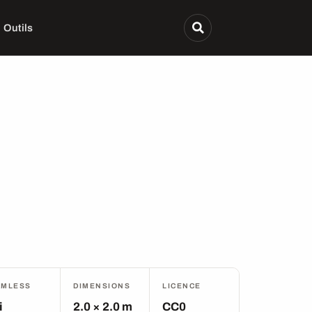
Outils
AMLESS
DIMENSIONS
LICENCE
i
2.0 × 2.0 m
CC0