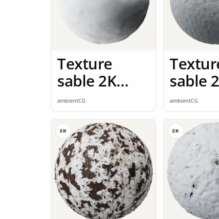
Texture
Textur
sable 2K
sable 
seamless
seamle
ambientCG
ambientCG
2K
2K