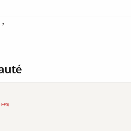
) ?
auté
rl+F5)