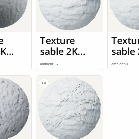
e
Texture
Textu
2K
sable 2K
sable
ss
seamless
seaml
ambientCG
ambientCG
2K