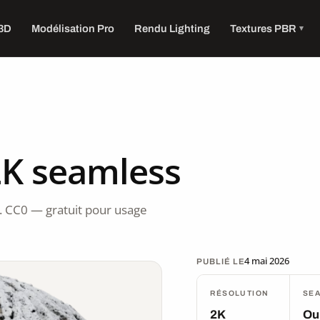
 3D
Modélisation Pro
Rendu Lighting
Textures PBR
2K seamless
. CC0 — gratuit pour usage
4 mai 2026
PUBLIÉ LE
RÉSOLUTION
SE
2K
Ou