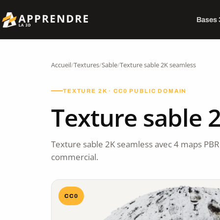
Bases
Accueil
/
Textures
/
Sable
/
Texture sable 2K seamless
TEXTURE 2K · CC0 PUBLIC DOMAIN
Texture sable 
Texture sable 2K seamless avec 4 maps PBR
commercial.
CC0