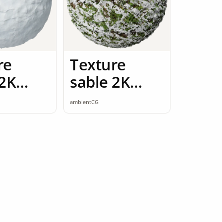
re
Texture
 2K
sable 2K
ess
seamless
ambientCG