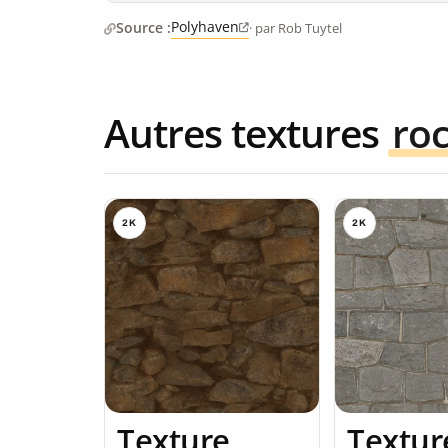
Polyhaven
Source :
· par Rob Tuytel
Autres textures
ro
2K
2K
Texture
Textur