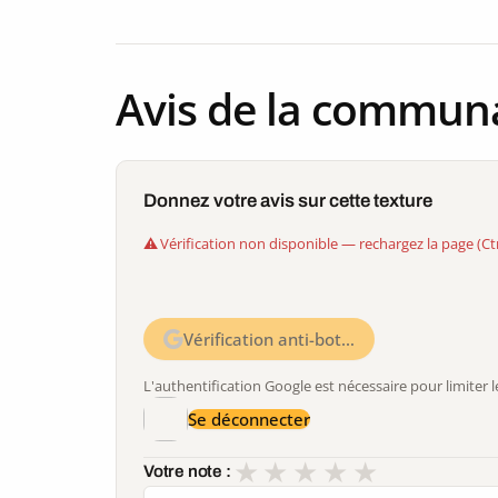
Avis de la commun
Donnez votre avis sur cette texture
Vérification non disponible — rechargez la page (Ct
Vérification anti-bot…
L'authentification Google est nécessaire pour limite
Se déconnecter
★
★
★
★
★
Votre note :