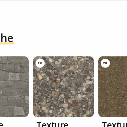
che
2K
2K
e
Texture
Textu