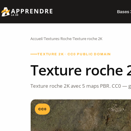
Bases
Accueil
/
Textures
/
Roche
/
Texture roche 2K
TEXTURE 2K · CC0 PUBLIC DOMAIN
Texture roche 
Texture roche 2K avec 5 maps PBR. CC0 — g
CC0