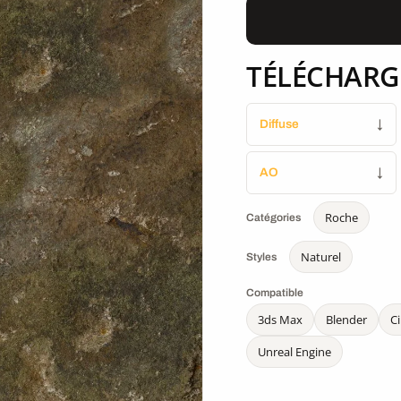
TÉLÉCHARG
Diffuse
↓
AO
↓
Roche
Catégories
Naturel
Styles
Compatible
3ds Max
Blender
C
Unreal Engine