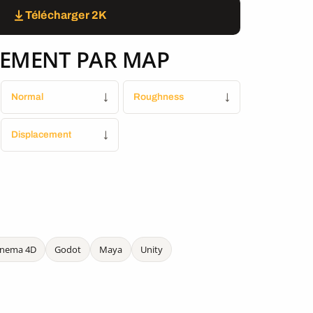
Télécharger 2K
EMENT PAR MAP
Normal
↓
Roughness
↓
Displacement
↓
inema 4D
Godot
Maya
Unity