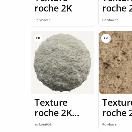
roche 2K
roche 
Polyhaven
Polyhaven
2K
2K
Texture
Textur
roche 2K
roche 
seamless
ambientCG
Polyhaven