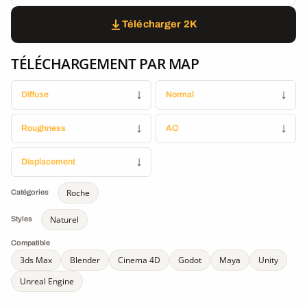
Télécharger 2K
TÉLÉCHARGEMENT PAR MAP
Diffuse
↓
Normal
↓
Roughness
↓
AO
↓
Displacement
↓
Roche
Catégories
Naturel
Styles
Compatible
3ds Max
Blender
Cinema 4D
Godot
Maya
Unity
Unreal Engine