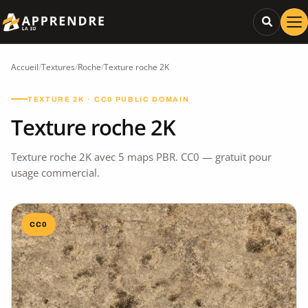
Accueil
/
Textures
/
Roche
/
Texture roche 2K
TEXTURE 2K · CC0 PUBLIC DOMAIN
Texture roche 2K
Texture roche 2K avec 5 maps PBR. CC0 — gratuit pour
usage commercial.
CC0