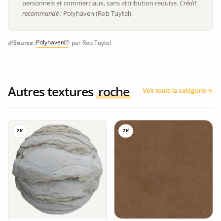
personnels et commerciaux, sans attribution requise.
Crédit
recommandé :
Polyhaven (Rob Tuytel).
Polyhaven
Source :
· par Rob Tuytel
Autres textures
roche
Voir toute la catégorie
2K
2K