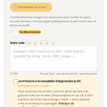
Vérification anti-bot…
L'authentification Google est nécessaire pour limiter le spam.
Aucune donnée n'est partagée publiquement à part votre nom et
photo de profil.
Se déconnecter
★
★
★
★
★
Votre note :
0
/1000
Pas de liens · pas de domaines · pas de promo
Je m'inscris à la newsletter d'Apprendre la 3D
(obligatoire pour publier)
Vous recevrez nos articles, tutos et packs de textures
gratuits triés sur le volet. Désinscription en un clic à tout
moment via le lien dans chaque email — votre adresse
n'est ni revendue ni partagée.
Politique de