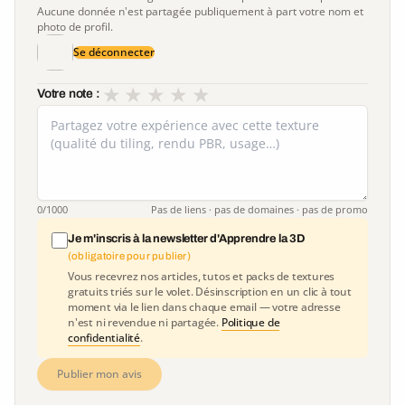
Aucune donnée n'est partagée publiquement à part votre nom et
photo de profil.
Se déconnecter
★
★
★
★
★
Votre note :
0
/1000
Pas de liens · pas de domaines · pas de promo
Je m'inscris à la newsletter d'Apprendre la 3D
(obligatoire pour publier)
Vous recevrez nos articles, tutos et packs de textures
gratuits triés sur le volet. Désinscription en un clic à tout
moment via le lien dans chaque email — votre adresse
n'est ni revendue ni partagée.
Politique de
confidentialité
.
Publier mon avis