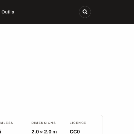
Outils
AMLESS
DIMENSIONS
LICENCE
i
2.0 × 2.0 m
CC0