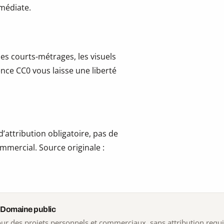
mmédiate.
les courts-métrages, les visuels
cence CC0 vous laisse une liberté
’attribution obligatoire, pas de
mmercial. Source originale :
 Domaine public
 pour des projets personnels et commerciaux, sans attribution requ