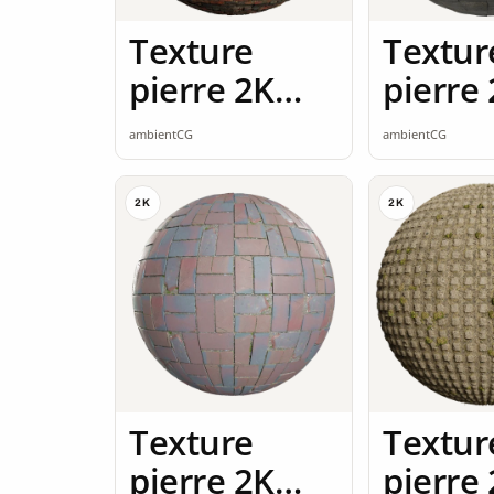
Texture
Textur
pierre 2K
pierre
seamless
seamle
ambientCG
ambientCG
2K
2K
Texture
Textur
pierre 2K
pierre