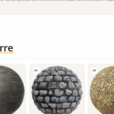
rre
2K
2K