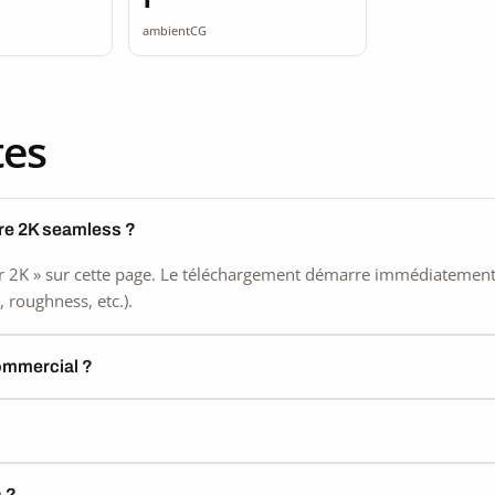
ss
seamless
ambientCG
tes
rre 2K seamless ?
 2K » sur cette page. Le téléchargement démarre immédiatement, s
 roughness, etc.).
commercial ?
) ?