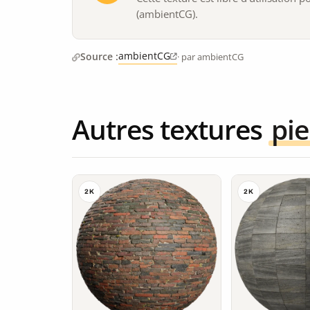
(ambientCG).
ambientCG
Source :
· par ambientCG
Autres textures
pie
2K
2K