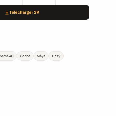
Télécharger 2K
inema 4D
Godot
Maya
Unity