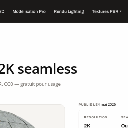
 3D
Modélisation Pro
Rendu Lighting
Textures PBR
 2K seamless
R. CC0 — gratuit pour usage
4 mai 2026
PUBLIÉ LE
RÉSOLUTION
SE
2K
Ou