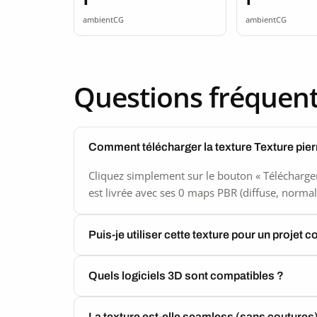
seamless
seamle
ambientCG
ambientCG
Questions fréquen
Comment télécharger la texture Texture pie
Cliquez simplement sur le bouton « Télécharger
est livrée avec ses 0 maps PBR (diffuse, normal,
Puis-je utiliser cette texture pour un projet 
Quels logiciels 3D sont compatibles ?
La texture est-elle seamless (sans coutures