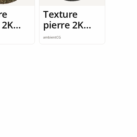
re
Texture
 2K
pierre 2K
ess
seamless
ambientCG