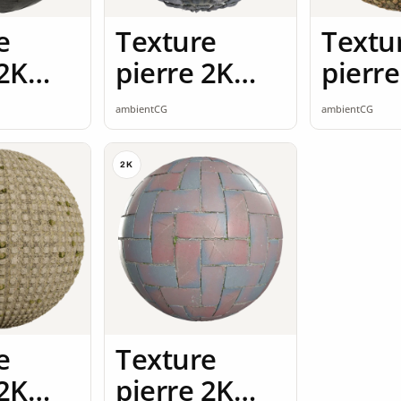
e
Texture
Textu
 2K
pierre 2K
pierre
ss
seamless
seaml
ambientCG
ambientCG
2K
e
Texture
 2K
pierre 2K