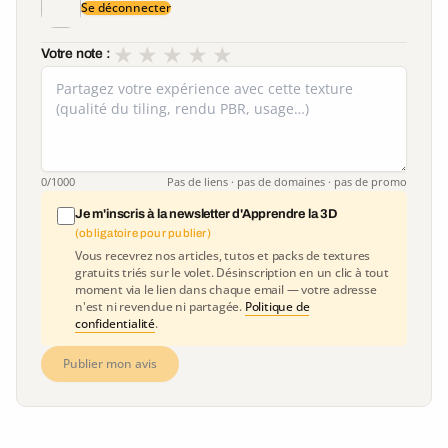
Se déconnecter
★
★
★
★
★
Votre note :
0
/1000
Pas de liens · pas de domaines · pas de promo
Je m'inscris à la newsletter d'Apprendre la 3D
(obligatoire pour publier)
Vous recevrez nos articles, tutos et packs de textures
gratuits triés sur le volet. Désinscription en un clic à tout
moment via le lien dans chaque email — votre adresse
n'est ni revendue ni partagée.
Politique de
confidentialité
.
Publier mon avis