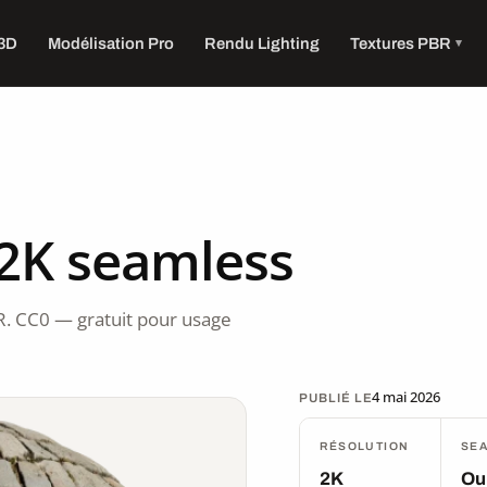
 3D
Modélisation Pro
Rendu Lighting
Textures PBR
 2K seamless
R. CC0 — gratuit pour usage
4 mai 2026
PUBLIÉ LE
RÉSOLUTION
SE
2K
Ou