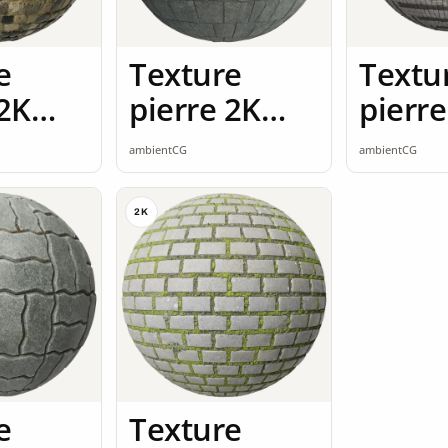
e
Texture
Textu
 2K
pierre 2K
pierre
ss
seamless
seaml
ambientCG
ambientCG
2K
e
Texture