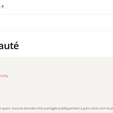
) ?
auté
rl+F5)
r le spam. Aucune donnée n'est partagée publiquement à part votre nom et ph