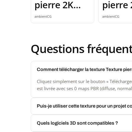
pierre 2K
pierre
seamless
seamle
ambientCG
ambientCG
Questions fréquen
Comment télécharger la texture Texture pie
Cliquez simplement sur le bouton « Télécharger
est livrée avec ses 0 maps PBR (diffuse, normal,
Puis-je utiliser cette texture pour un projet 
Quels logiciels 3D sont compatibles ?