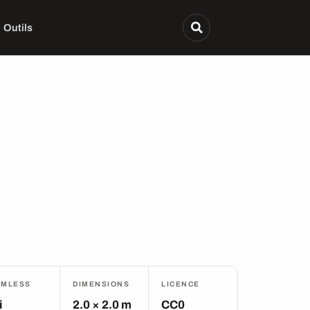
Outils
AMLESS
DIMENSIONS
LICENCE
i
2.0 × 2.0 m
CC0