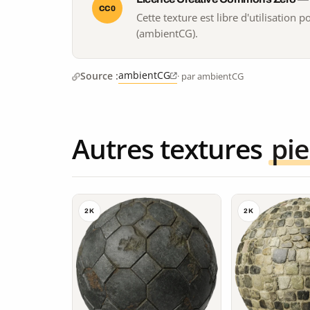
CC0
Cette texture est libre d'utilisation
(ambientCG).
ambientCG
Source :
· par ambientCG
Autres textures
pie
2K
2K