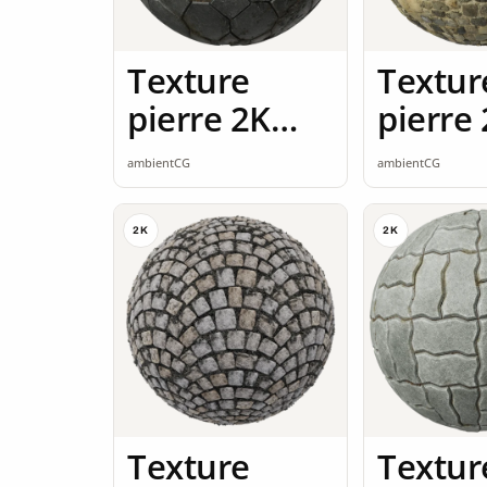
Texture
Textur
pierre 2K
pierre
seamless
seamle
ambientCG
ambientCG
2K
2K
Texture
Textur