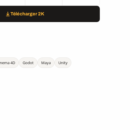
Télécharger 2K
inema 4D
Godot
Maya
Unity