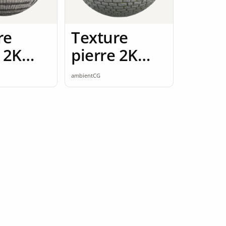
re
Texture
 2K
pierre 2K
ess
seamless
ambientCG