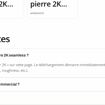
 2K
pierre 2K
ss
seamless
ambientCG
tes
rre 2K seamless ?
 2K » sur cette page. Le téléchargement démarre immédiatement, s
 roughness, etc.).
commercial ?