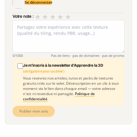
Se déconnecter
★
★
★
★
★
Votre note :
0
/1000
Pas de liens · pas de domaines · pas de promo
Je m'inscris à la newsletter d'Apprendre la 3D
(obligatoire pour publier)
Vous recevrez nos articles, tutos et packs de textures
gratuits triés sur le volet. Désinscription en un clic à tout
moment via le lien dans chaque email — votre adresse
n'est ni revendue ni partagée.
Politique de
confidentialité
.
Publier mon avis