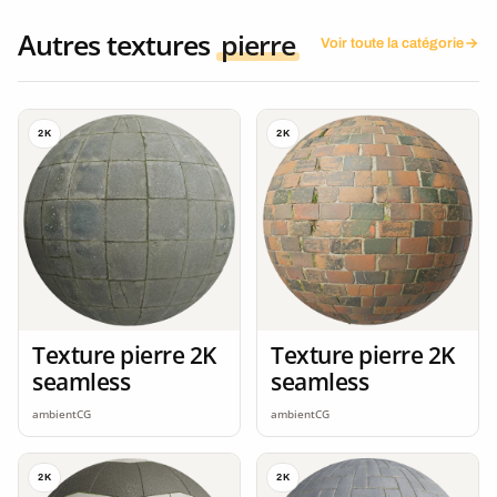
Autres textures
pierre
Voir toute la catégorie
2K
2K
Texture pierre 2K
Texture pierre 2K
seamless
seamless
ambientCG
ambientCG
2K
2K