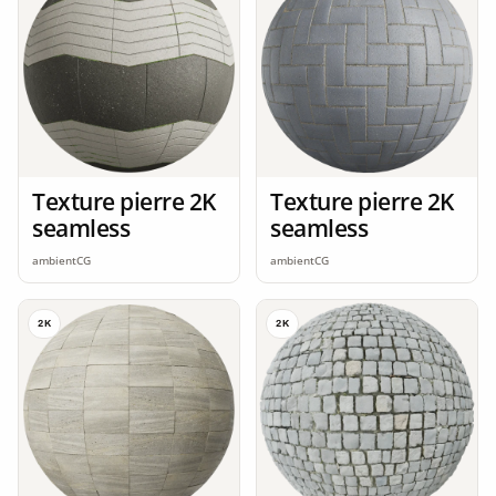
Texture pierre 2K
Texture pierre 2K
seamless
seamless
ambientCG
ambientCG
2K
2K