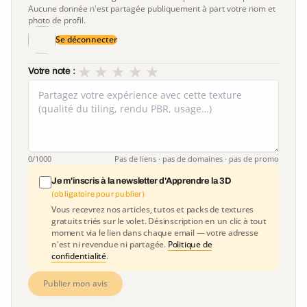
Aucune donnée n'est partagée publiquement à part votre nom et
photo de profil.
Se déconnecter
★
★
★
★
★
Votre note :
0
/1000
Pas de liens · pas de domaines · pas de promo
Je m'inscris à la newsletter d'Apprendre la 3D
(obligatoire pour publier)
Vous recevrez nos articles, tutos et packs de textures
gratuits triés sur le volet. Désinscription en un clic à tout
moment via le lien dans chaque email — votre adresse
n'est ni revendue ni partagée.
Politique de
confidentialité
.
Publier mon avis