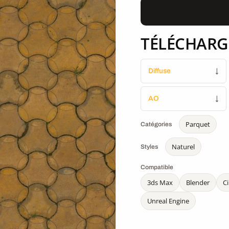
TÉLÉCHARG
Diffuse
↓
AO
↓
Parquet
Catégories
Naturel
Styles
Compatible
3ds Max
Blender
C
Unreal Engine