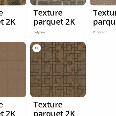
e
Texture
Textu
t 2K
parquet 2K
parqu
Polyhaven
Polyhaven
2K
e
Texture
t 2K
parquet 2K