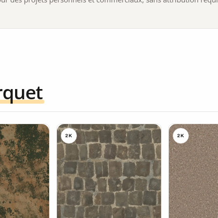
rquet
2K
2K