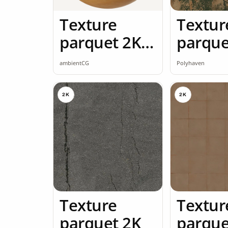
Texture
Textur
parquet 2K
parque
seamless
ambientCG
Polyhaven
2K
2K
Texture
Textur
parquet 2K
parque