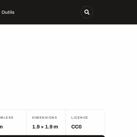
Outils
AMLESS
DIMENSIONS
LICENCE
n
1.9 × 1.9 m
CC0