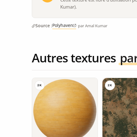
Kumar).
Polyhaven
Source :
· par Amal Kumar
Autres textures
pa
2K
2K