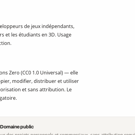
développeurs de jeux indépendants,
ers et les étudiants en 3D. Usage
tion.
ns Zero (CC0 1.0 Universal) — elle
er, modifier, distribuer et utiliser
risation et sans attribution. Le
gatoire.
 Domaine public
 pour des projets personnels et commerciaux, sans attribution requ