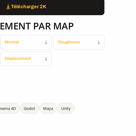
Télécharger 2K
EMENT PAR MAP
Normal
↓
Roughness
↓
Displacement
↓
inema 4D
Godot
Maya
Unity