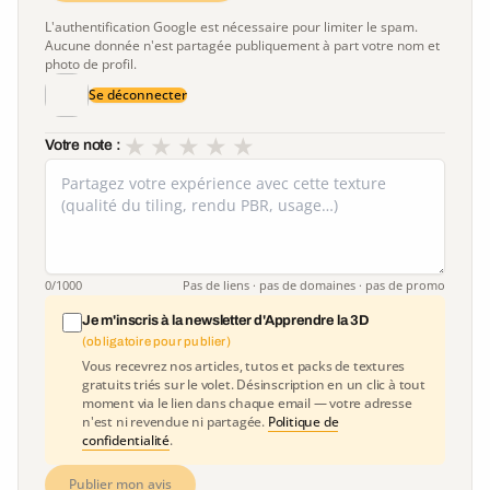
L'authentification Google est nécessaire pour limiter le spam.
Aucune donnée n'est partagée publiquement à part votre nom et
photo de profil.
Se déconnecter
★
★
★
★
★
Votre note :
0
/1000
Pas de liens · pas de domaines · pas de promo
Je m'inscris à la newsletter d'Apprendre la 3D
(obligatoire pour publier)
Vous recevrez nos articles, tutos et packs de textures
gratuits triés sur le volet. Désinscription en un clic à tout
moment via le lien dans chaque email — votre adresse
n'est ni revendue ni partagée.
Politique de
confidentialité
.
Publier mon avis