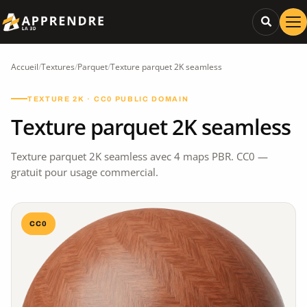
Accueil
/
Textures
/
Parquet
/
Texture parquet 2K seamless
TEXTURE 2K · CC0 PUBLIC DOMAIN
Texture parquet 2K seamless
Texture parquet 2K seamless avec 4 maps PBR. CC0 —
gratuit pour usage commercial.
CC0