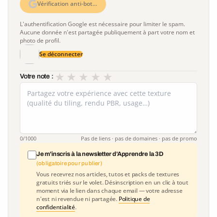
Vérification anti-bot…
L'authentification Google est nécessaire pour limiter le spam.
Aucune donnée n'est partagée publiquement à part votre nom et
photo de profil.
Se déconnecter
★
★
★
★
★
Votre note :
0
/1000
Pas de liens · pas de domaines · pas de promo
Je m'inscris à la newsletter d'Apprendre la 3D
(obligatoire pour publier)
Vous recevrez nos articles, tutos et packs de textures
gratuits triés sur le volet. Désinscription en un clic à tout
moment via le lien dans chaque email — votre adresse
n'est ni revendue ni partagée.
Politique de
confidentialité
.