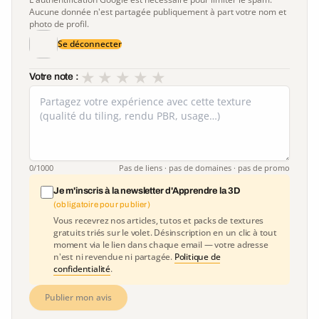
Aucune donnée n'est partagée publiquement à part votre nom et
photo de profil.
Se déconnecter
★
★
★
★
★
Votre note :
0
/1000
Pas de liens · pas de domaines · pas de promo
Je m'inscris à la newsletter d'Apprendre la 3D
(obligatoire pour publier)
Vous recevrez nos articles, tutos et packs de textures
gratuits triés sur le volet. Désinscription en un clic à tout
moment via le lien dans chaque email — votre adresse
n'est ni revendue ni partagée.
Politique de
confidentialité
.
Publier mon avis