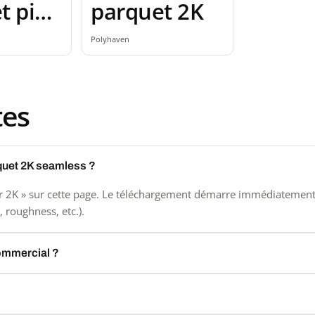
t pin
parquet 2K
Polyhaven
tes
quet 2K seamless ?
 2K » sur cette page. Le téléchargement démarre immédiatement, s
 roughness, etc.).
commercial ?