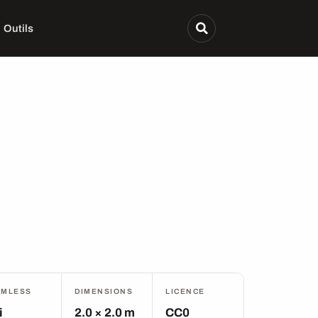
Outils
AMLESS
DIMENSIONS
LICENCE
i
2.0 × 2.0 m
CC0