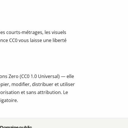
les courts-métrages, les visuels
cence CC0 vous laisse une liberté
ns Zero (CC0 1.0 Universal) — elle
er, modifier, distribuer et utiliser
risation et sans attribution. Le
igatoire.
 Domaine public