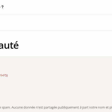
) ?
auté
rl+F5)
r le spam. Aucune donnée n'est partagée publiquement à part votre nom et ph