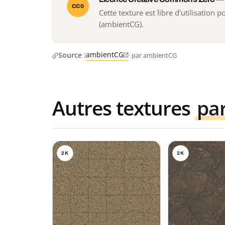
CC0
Cette texture est libre d'utilisation
(ambientCG).
ambientCG
Source :
· par ambientCG
Autres textures
pa
2K
2K