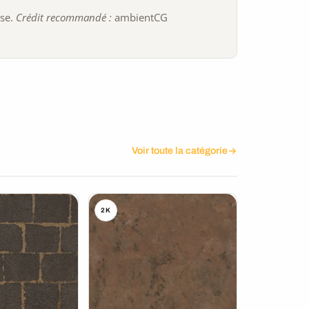
ise.
Crédit recommandé :
ambientCG
Voir toute la catégorie
2K