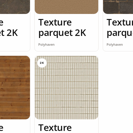
e
Texture
Textu
t 2K
parquet 2K
parqu
Polyhaven
Polyhaven
2K
e
Texture