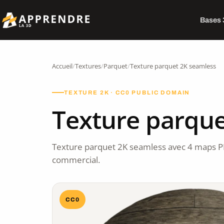
Bases
Accueil
/
Textures
/
Parquet
/
Texture parquet 2K seamless
TEXTURE 2K · CC0 PUBLIC DOMAIN
Texture parque
Texture parquet 2K seamless avec 4 maps P
commercial.
CC0