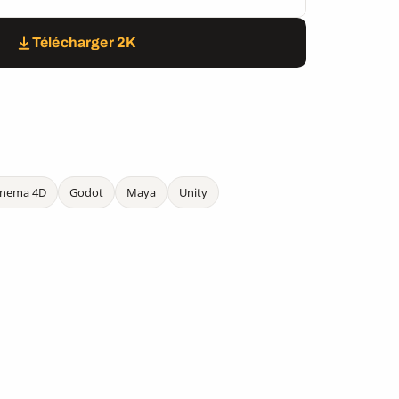
Télécharger 2K
inema 4D
Godot
Maya
Unity