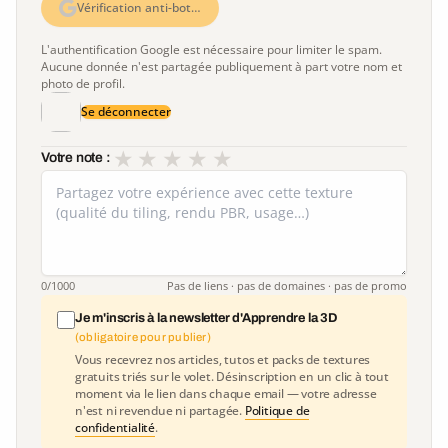
Vérification anti-bot…
L'authentification Google est nécessaire pour limiter le spam.
Aucune donnée n'est partagée publiquement à part votre nom et
photo de profil.
Se déconnecter
★
★
★
★
★
Votre note :
0
/1000
Pas de liens · pas de domaines · pas de promo
Je m'inscris à la newsletter d'Apprendre la 3D
(obligatoire pour publier)
Vous recevrez nos articles, tutos et packs de textures
gratuits triés sur le volet. Désinscription en un clic à tout
moment via le lien dans chaque email — votre adresse
n'est ni revendue ni partagée.
Politique de
confidentialité
.