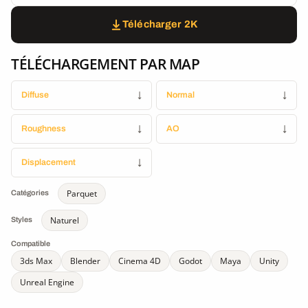
Télécharger 2K
TÉLÉCHARGEMENT PAR MAP
Diffuse
↓
Normal
↓
Roughness
↓
AO
↓
Displacement
↓
Parquet
Catégories
Naturel
Styles
Compatible
3ds Max
Blender
Cinema 4D
Godot
Maya
Unity
Unreal Engine