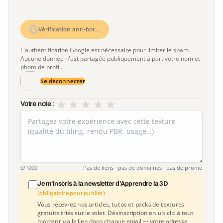
Vérification anti-bot…
L'authentification Google est nécessaire pour limiter le spam.
Aucune donnée n'est partagée publiquement à part votre nom et
photo de profil.
Se déconnecter
★
★
★
★
★
Votre note :
0
/1000
Pas de liens · pas de domaines · pas de promo
Je m'inscris à la newsletter d'Apprendre la 3D
(obligatoire pour publier)
Vous recevrez nos articles, tutos et packs de textures
gratuits triés sur le volet. Désinscription en un clic à tout
moment via le lien dans chaque email — votre adresse