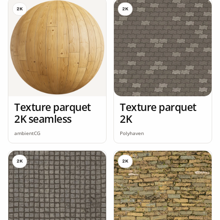
2K
2K
Texture parquet
Texture parquet
2K seamless
2K
ambientCG
Polyhaven
2K
2K