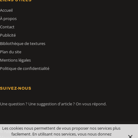
Accueil
À propos
Contact
Publicité
Bibliothèque de textures
Plan du site
Mentions légales
Politique de confidentialité
SUIVEZ-NOUS
Une question ? Une suggestion d'article ? On vous répond.
Les cookies nous permettent de vous proposer nos services plus
© Apprendre-la-3D.fr — 2026
facilement. En utilisant nos services, vous nous donnez
Mentions légales
Confidentialité
Contact