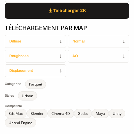
Télécharger 2K
TÉLÉCHARGEMENT PAR MAP
Diffuse
↓
Normal
↓
Roughness
↓
AO
↓
Displacement
↓
Parquet
Catégories
Urbain
Styles
Compatible
3ds Max
Blender
Cinema 4D
Godot
Maya
Unity
Unreal Engine