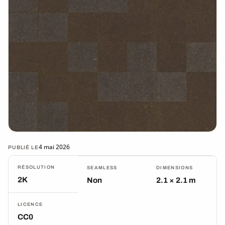
4 mai 2026
PUBLIÉ LE
RÉSOLUTION
SEAMLESS
DIMENSIONS
2K
Non
2.1 × 2.1 m
LICENCE
CC0