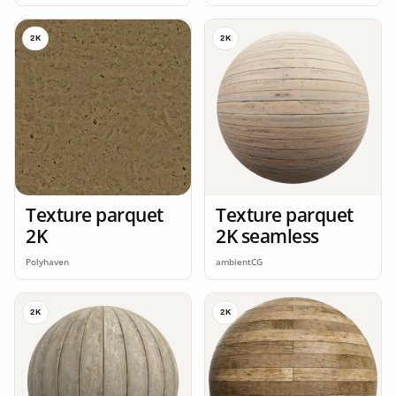
2K
2K
Texture parquet
Texture parquet
2K
2K seamless
Polyhaven
ambientCG
2K
2K