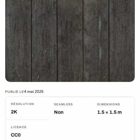
4 mai 2026
PUBLIÉ LE
RÉSOLUTION
SEAMLESS
DIMENSIONS
2K
Non
1.5 × 1.5 m
LICENCE
CC0