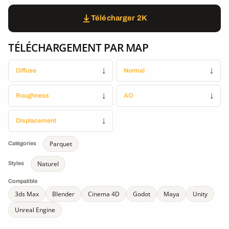
Télécharger 2K
TÉLÉCHARGEMENT PAR MAP
Diffuse
↓
Normal
↓
Roughness
↓
AO
↓
Displacement
↓
Parquet
Catégories
Naturel
Styles
Compatible
3ds Max
Blender
Cinema 4D
Godot
Maya
Unity
Unreal Engine