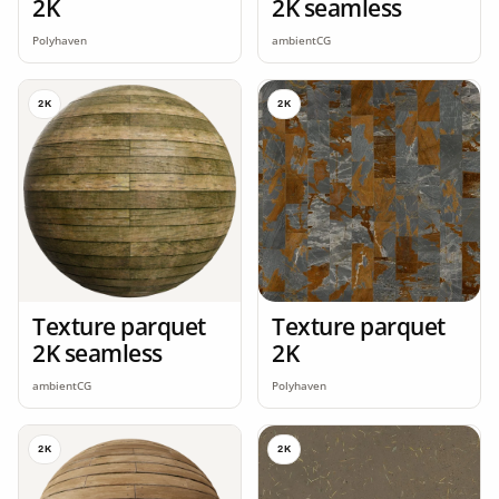
2K
2K seamless
Polyhaven
ambientCG
2K
2K
Texture parquet
Texture parquet
2K seamless
2K
ambientCG
Polyhaven
2K
2K