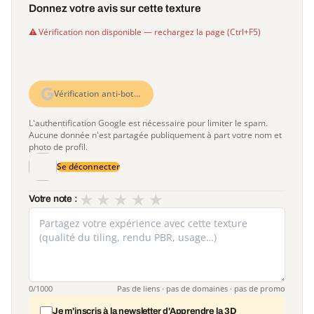
Donnez votre avis sur cette texture
Vérification non disponible — rechargez la page (Ctrl+F5)
Vérification anti-bot…
L'authentification Google est nécessaire pour limiter le spam.
Aucune donnée n'est partagée publiquement à part votre nom et
photo de profil.
Se déconnecter
★
★
★
★
★
Votre note :
0
/1000
Pas de liens · pas de domaines · pas de promo
Je m'inscris à la newsletter d'Apprendre la 3D