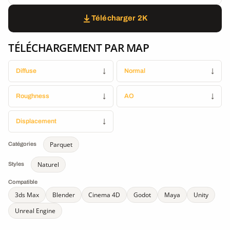
Télécharger 2K
TÉLÉCHARGEMENT PAR MAP
Diffuse
↓
Normal
↓
Roughness
↓
AO
↓
Displacement
↓
Parquet
Catégories
Naturel
Styles
Compatible
3ds Max
Blender
Cinema 4D
Godot
Maya
Unity
Unreal Engine