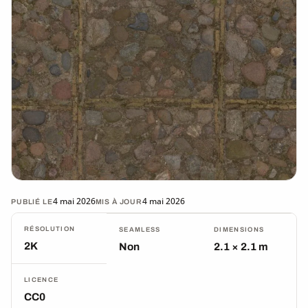
4 mai 2026
4 mai 2026
PUBLIÉ LE
MIS À JOUR
RÉSOLUTION
SEAMLESS
DIMENSIONS
2K
Non
2.1 × 2.1 m
LICENCE
CC0