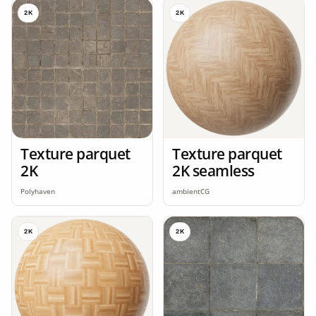
2K
2K
Texture parquet
Texture parquet
2K
2K seamless
Polyhaven
ambientCG
2K
2K