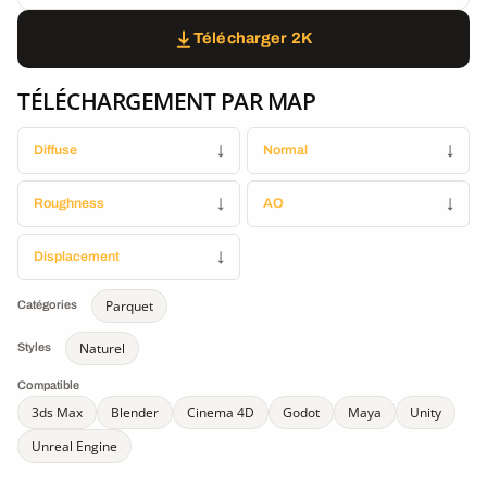
Télécharger 2K
TÉLÉCHARGEMENT PAR MAP
Diffuse
↓
Normal
↓
Roughness
↓
AO
↓
Displacement
↓
Parquet
Catégories
Naturel
Styles
Compatible
3ds Max
Blender
Cinema 4D
Godot
Maya
Unity
Unreal Engine