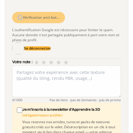
Vérification anti-bot…
L'authentification Google est nécessaire pour limiter le spam.
Aucune donnée n'est partagée publiquement à part votre nom et
photo de profil.
Se déconnecter
★
★
★
★
★
Votre note :
0
/1000
Pas de liens · pas de domaines · pas de promo
Je m'inscris à la newsletter d'Apprendre la 3D
(obligatoire pour publier)
Vous recevrez nos articles, tutos et packs de textures
gratuits triés sur le volet. Désinscription en un clic à tout
moment via le lien dans chaque email — votre adresse