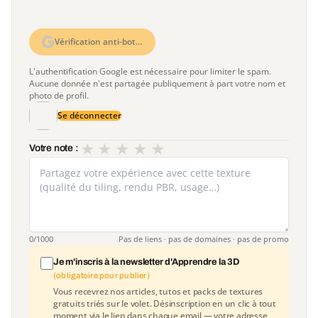
Vérification anti-bot…
L'authentification Google est nécessaire pour limiter le spam.
Aucune donnée n'est partagée publiquement à part votre nom et
photo de profil.
Se déconnecter
★
★
★
★
★
Votre note :
0
/1000
Pas de liens · pas de domaines · pas de promo
Je m'inscris à la newsletter d'Apprendre la 3D
(obligatoire pour publier)
Vous recevrez nos articles, tutos et packs de textures
gratuits triés sur le volet. Désinscription en un clic à tout
moment via le lien dans chaque email — votre adresse