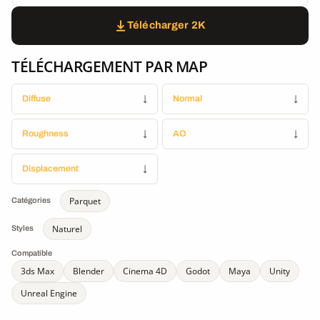
Télécharger 2K
TÉLÉCHARGEMENT PAR MAP
Diffuse
↓
Normal
↓
Roughness
↓
AO
↓
Displacement
↓
Parquet
Catégories
Naturel
Styles
Compatible
3ds Max
Blender
Cinema 4D
Godot
Maya
Unity
Unreal Engine