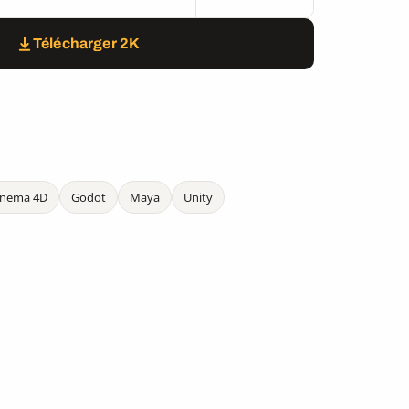
Télécharger 2K
inema 4D
Godot
Maya
Unity