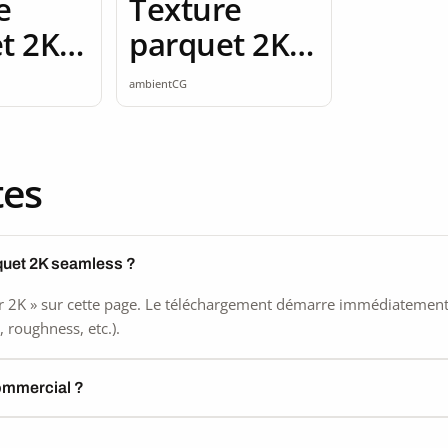
e
Texture
t 2K
parquet 2K
ss
seamless
ambientCG
tes
quet 2K seamless ?
 2K » sur cette page. Le téléchargement démarre immédiatement, s
 roughness, etc.).
commercial ?