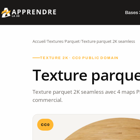
Bases
Accueil
/
Textures
/
Parquet
/
Texture parquet 2K seamless
TEXTURE 2K · CC0 PUBLIC DOMAIN
Texture parque
Texture parquet 2K seamless avec 4 maps P
commercial.
CC0