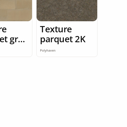
re
Texture
et gres
parquet 2K
Polyhaven