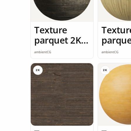
Texture
Textur
parquet 2K
parque
seamless
seamle
ambientCG
ambientCG
2K
2K