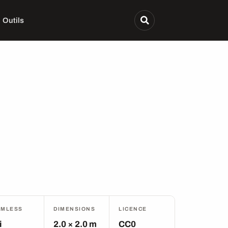
Outils
AMLESS
DIMENSIONS
LICENCE
i
2.0 × 2.0 m
CC0