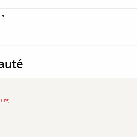
) ?
auté
rl+F5)