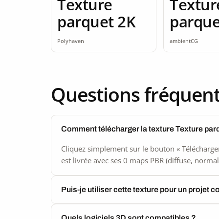
Texture
Textur
parquet 2K
parque
seamle
Polyhaven
ambientCG
Questions fréquen
Comment télécharger la texture Texture par
Cliquez simplement sur le bouton « Télécharger
est livrée avec ses 0 maps PBR (diffuse, normal,
Puis-je utiliser cette texture pour un projet 
Quels logiciels 3D sont compatibles ?