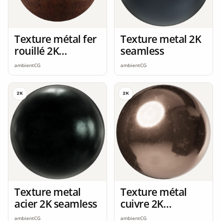
Texture métal fer
Texture metal 2K
rouillé 2K
seamless
seamless
ambientCG
ambientCG
2K
2K
Texture metal
Texture métal
acier 2K seamless
cuivre 2K
seamless
ambientCG
ambientCG