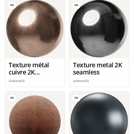
2K
2K
Texture métal
Texture metal 2K
cuivre 2K
seamless
seamless
ambientCG
ambientCG
2K
2K