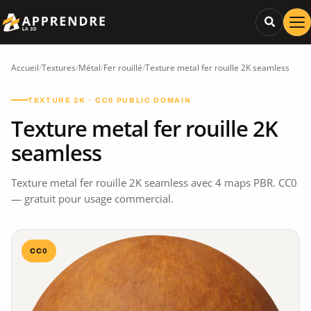
Accueil
/
Textures
/
Métal
/
Fer rouillé
/
Texture metal fer rouille 2K seamless
TEXTURE 2K · CC0 PUBLIC DOMAIN
Texture metal fer rouille 2K
seamless
Texture metal fer rouille 2K seamless avec 4 maps PBR. CC0
— gratuit pour usage commercial.
CC0