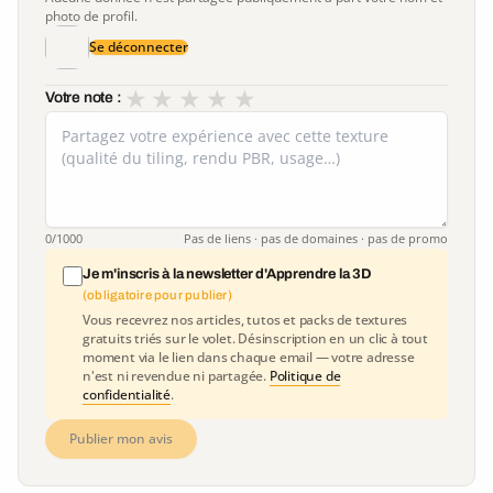
photo de profil.
Se déconnecter
★
★
★
★
★
Votre note :
0
/1000
Pas de liens · pas de domaines · pas de promo
Je m'inscris à la newsletter d'Apprendre la 3D
(obligatoire pour publier)
Vous recevrez nos articles, tutos et packs de textures
gratuits triés sur le volet. Désinscription en un clic à tout
moment via le lien dans chaque email — votre adresse
n'est ni revendue ni partagée.
Politique de
confidentialité
.
Publier mon avis