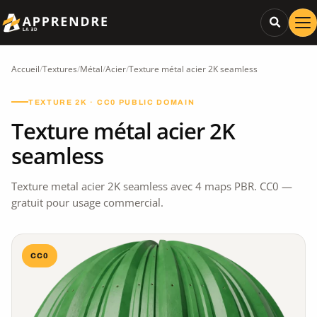
Accueil
/
Textures
/
Métal
/
Acier
/
Texture métal acier 2K seamless
TEXTURE 2K · CC0 PUBLIC DOMAIN
Texture métal acier 2K
seamless
Texture metal acier 2K seamless avec 4 maps PBR. CC0 —
gratuit pour usage commercial.
CC0