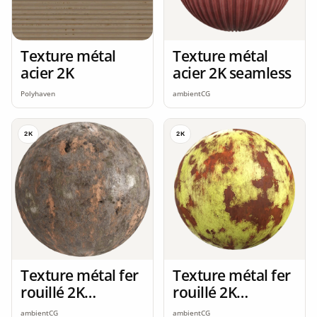
Texture métal
Texture métal
acier 2K
acier 2K seamless
Polyhaven
ambientCG
2K
2K
Texture métal fer
Texture métal fer
rouillé 2K
rouillé 2K
seamless
seamless
ambientCG
ambientCG