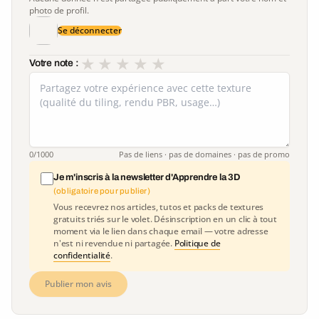
photo de profil.
Se déconnecter
★
★
★
★
★
Votre note :
0
/1000
Pas de liens · pas de domaines · pas de promo
Je m'inscris à la newsletter d'Apprendre la 3D
(obligatoire pour publier)
Vous recevrez nos articles, tutos et packs de textures
gratuits triés sur le volet. Désinscription en un clic à tout
moment via le lien dans chaque email — votre adresse
n'est ni revendue ni partagée.
Politique de
confidentialité
.
Publier mon avis