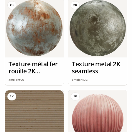
2K
2K
Texture métal fer
Texture metal 2K
rouillé 2K
seamless
seamless
ambientCG
ambientCG
2K
2K