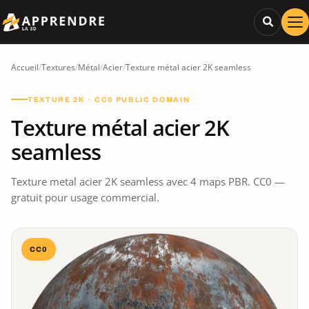
Accueil
/
Textures
/
Métal
/
Acier
/
Texture métal acier 2K seamless
TEXTURE 2K · CC0 PUBLIC DOMAIN
Texture métal acier 2K
seamless
Texture metal acier 2K seamless avec 4 maps PBR. CC0 —
gratuit pour usage commercial.
CC0