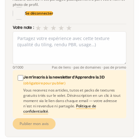
photo de profil.
Se déconnecter
★
★
★
★
★
Votre note :
0
/1000
Pas de liens · pas de domaines · pas de promo
Je m'inscris à la newsletter d'Apprendre la 3D
(obligatoire pour publier)
Vous recevrez nos articles, tutos et packs de textures
gratuits triés sur le volet. Désinscription en un clic à tout
moment via le lien dans chaque email — votre adresse
n'est ni revendue ni partagée.
Politique de
confidentialité
.
Publier mon avis