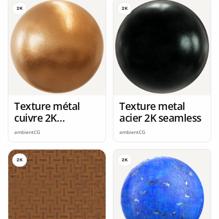
2K
2K
Texture métal
Texture metal
cuivre 2K
acier 2K seamless
seamless
ambientCG
ambientCG
2K
2K