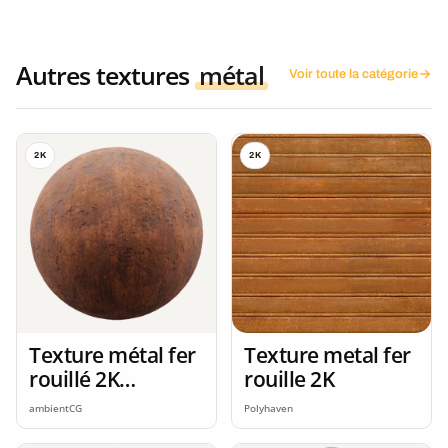
Autres textures
métal
Voir toute la catégorie
2K
2K
Texture métal fer
Texture metal fer
rouillé 2K
rouille 2K
seamless
ambientCG
Polyhaven