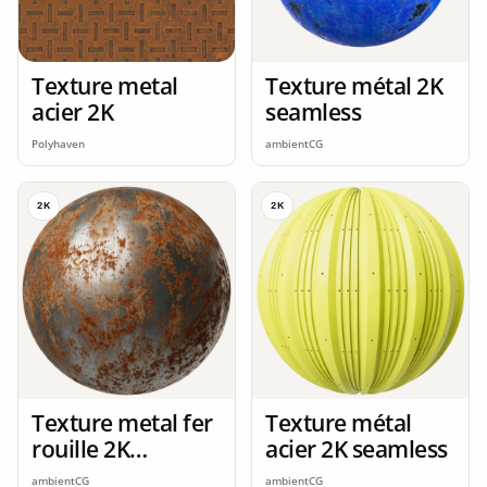
Texture metal
Texture métal 2K
acier 2K
seamless
Polyhaven
ambientCG
2K
2K
Texture metal fer
Texture métal
rouille 2K
acier 2K seamless
seamless
ambientCG
ambientCG