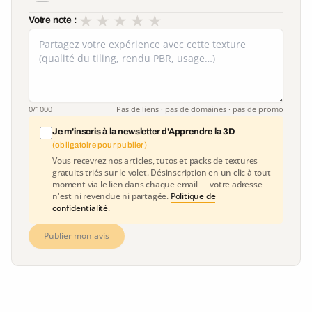
★
★
★
★
★
Votre note :
0
/1000
Pas de liens · pas de domaines · pas de promo
Je m'inscris à la newsletter d'Apprendre la 3D
(obligatoire pour publier)
Vous recevrez nos articles, tutos et packs de textures
gratuits triés sur le volet. Désinscription en un clic à tout
moment via le lien dans chaque email — votre adresse
n'est ni revendue ni partagée.
Politique de
confidentialité
.
Publier mon avis