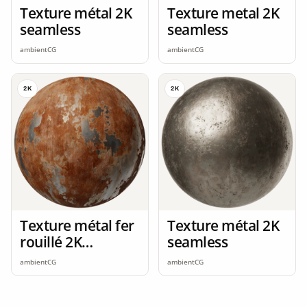
Texture métal 2K
Texture metal 2K
seamless
seamless
ambientCG
ambientCG
2K
2K
Texture métal fer
Texture métal 2K
rouillé 2K
seamless
seamless
ambientCG
ambientCG