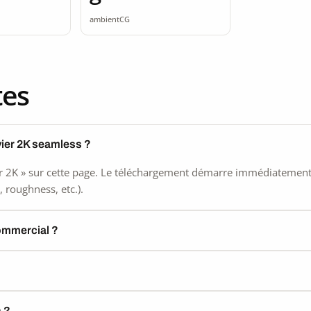
ss
seamless
ambientCG
tes
vier 2K seamless ?
 2K » sur cette page. Le téléchargement démarre immédiatement, s
 roughness, etc.).
commercial ?
) ?