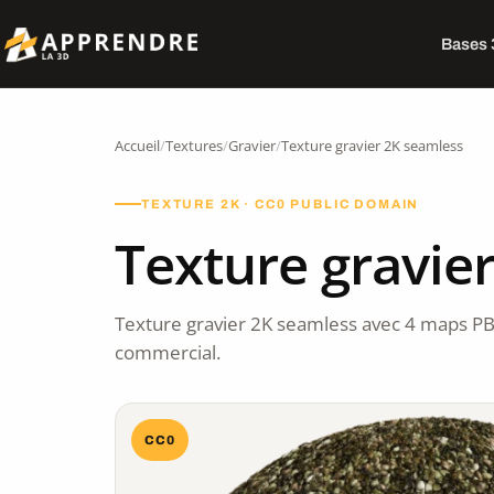
Bases
Accueil
/
Textures
/
Gravier
/
Texture gravier 2K seamless
TEXTURE 2K · CC0 PUBLIC DOMAIN
Texture gravie
Texture gravier 2K seamless avec 4 maps PB
commercial.
CC0