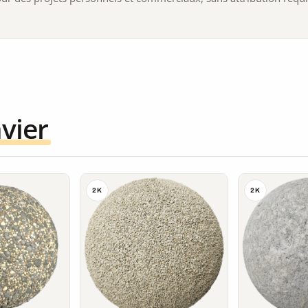
vier
2K
2K