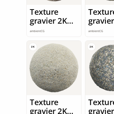
Texture
Textur
gravier 2K
gravie
seamless
seamle
ambientCG
ambientCG
2K
2K
Texture
Textur
gravier 2K
gravie