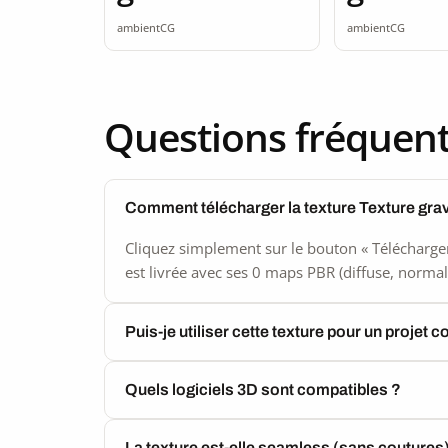
seamless
seamle
ambientCG
ambientCG
Questions fréquen
Comment télécharger la texture Texture gra
Cliquez simplement sur le bouton « Télécharger
est livrée avec ses 0 maps PBR (diffuse, normal,
Puis-je utiliser cette texture pour un projet 
Quels logiciels 3D sont compatibles ?
La texture est-elle seamless (sans coutures