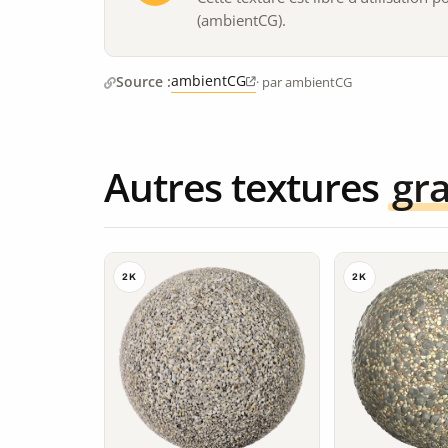
(ambientCG).
ambientCG
Source :
· par ambientCG
Autres textures
gra
2K
2K