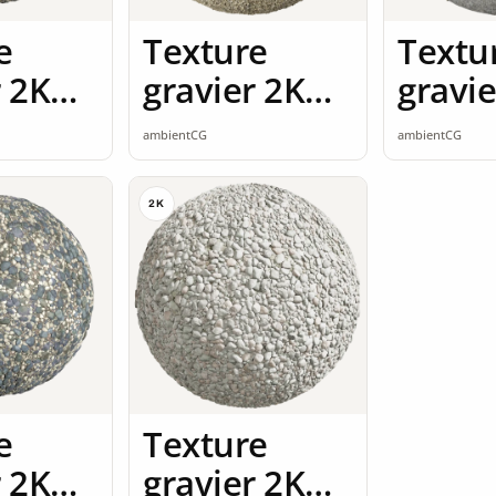
e
Texture
Textu
r 2K
gravier 2K
gravie
ss
seamless
seaml
ambientCG
ambientCG
2K
e
Texture
r 2K
gravier 2K