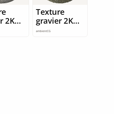
re
Texture
r 2K
gravier 2K
ess
seamless
ambientCG