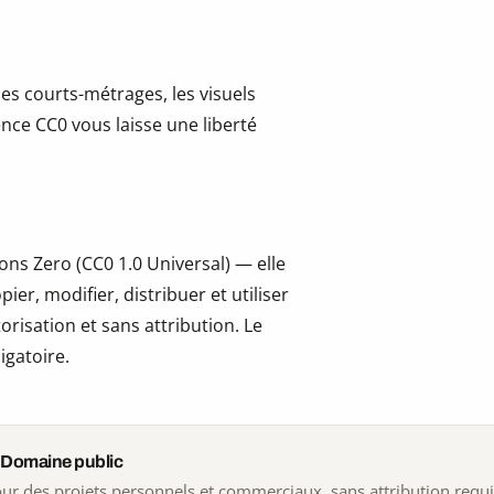
les courts-métrages, les visuels
cence CC0 vous laisse une liberté
ns Zero (CC0 1.0 Universal) — elle
er, modifier, distribuer et utiliser
risation et sans attribution. Le
igatoire.
 Domaine public
 pour des projets personnels et commerciaux, sans attribution requ