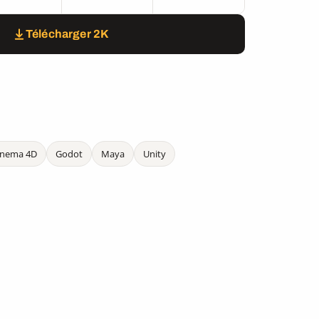
Télécharger 2K
inema 4D
Godot
Maya
Unity