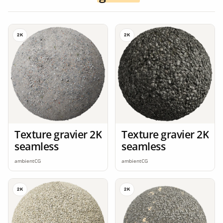
2K
2K
Texture gravier 2K
Texture gravier 2K
seamless
seamless
ambientCG
ambientCG
2K
2K