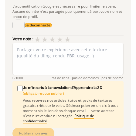
L'authentification Google est nécessaire pour limiter le spam.
Aucune donnée n'est partagée publiquement à part votre nom et
photo de profil.
Se déconnecter
★
★
★
★
★
Votre note :
0
/1000
Pas de liens · pas de domaines · pas de promo
Je m'inscris à la newsletter d'Apprendre la 3D
(obligatoire pour publier)
Vous recevrez nos articles, tutos et packs de textures
gratuits triés sur le volet. Désinscription en un clic à tout
moment via le lien dans chaque email — votre adresse
n'est ni revendue ni partagée.
Politique de
confidentialité
.
Publier mon avis