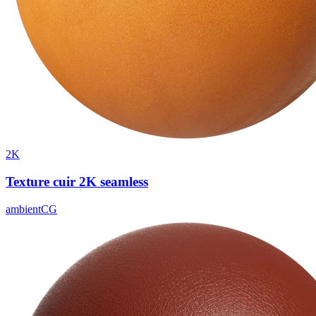
2K
Texture cuir 2K seamless
ambientCG