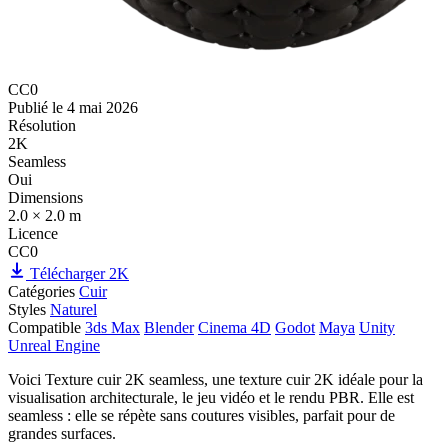
CC0
Publié le
4 mai 2026
Résolution
2K
Seamless
Oui
Dimensions
2.0 × 2.0 m
Licence
CC0
Télécharger 2K
Catégories
Cuir
Styles
Naturel
Compatible
3ds Max
Blender
Cinema 4D
Godot
Maya
Unity
Unreal Engine
Voici Texture cuir 2K seamless, une texture cuir 2K idéale pour la
visualisation architecturale, le jeu vidéo et le rendu PBR. Elle est
seamless : elle se répète sans coutures visibles, parfait pour de
grandes surfaces.