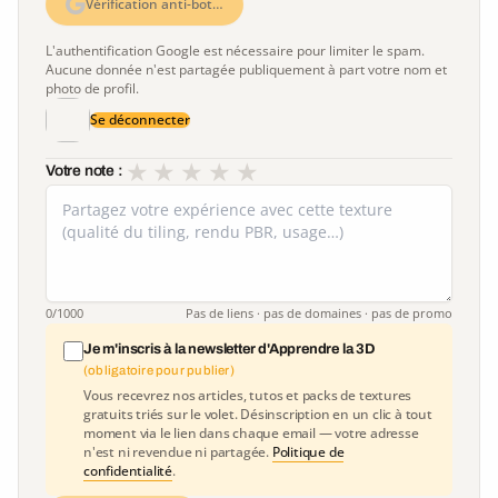
Vérification anti-bot…
L'authentification Google est nécessaire pour limiter le spam.
Aucune donnée n'est partagée publiquement à part votre nom et
photo de profil.
Se déconnecter
★
★
★
★
★
Votre note :
0
/1000
Pas de liens · pas de domaines · pas de promo
Je m'inscris à la newsletter d'Apprendre la 3D
(obligatoire pour publier)
Vous recevrez nos articles, tutos et packs de textures
gratuits triés sur le volet. Désinscription en un clic à tout
moment via le lien dans chaque email — votre adresse
n'est ni revendue ni partagée.
Politique de
confidentialité
.