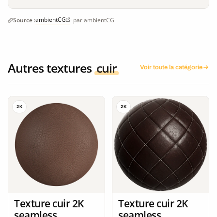
ambientCG
Source :
· par ambientCG
Autres textures
cuir
Voir toute la catégorie
2K
2K
Texture cuir 2K
Texture cuir 2K
seamless
seamless