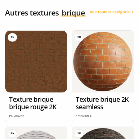
Autres textures
brique
Voir toute la catégorie
2K
2K
Texture brique
Texture brique 2K
brique rouge 2K
seamless
Polyhaven
ambientCG
2K
2K