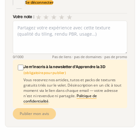
Se déconnecter
★
★
★
★
★
Votre note :
0
/1000
Pas de liens · pas de domaines · pas de promo
Je m'inscris à la newsletter d'Apprendre la 3D
(obligatoire pour publier)
Vous recevrez nos articles, tutos et packs de textures
gratuits triés sur le volet. Désinscription en un clic à tout
moment via le lien dans chaque email — votre adresse
n'est ni revendue ni partagée.
Politique de
confidentialité
.
Publier mon avis