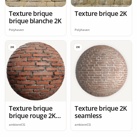
Texture brique
Texture brique 2K
brique blanche 2K
Polyhaven
Polyhaven
2K
2K
Texture brique
Texture brique 2K
brique rouge 2K
seamless
seamless
ambientCG
ambientCG