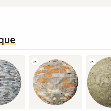
ique
2K
2K