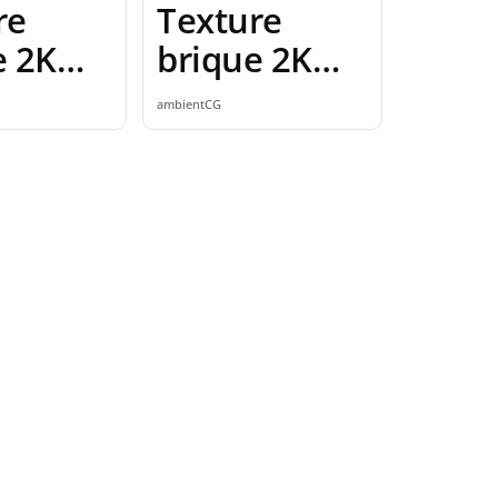
re
Texture
e 2K
brique 2K
ess
seamless
ambientCG