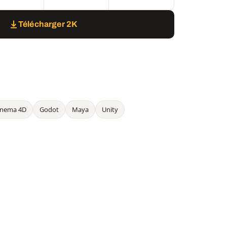
Télécharger 2K
inema 4D
Godot
Maya
Unity