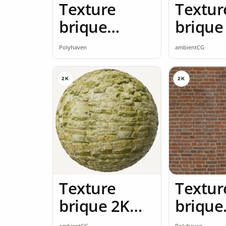
Texture
Textur
brique
brique
brique rouge
seamle
Polyhaven
ambientCG
2K
2K
2K
Texture
Textur
brique 2K
brique
seamless
brique
ambientCG
Polyhaven