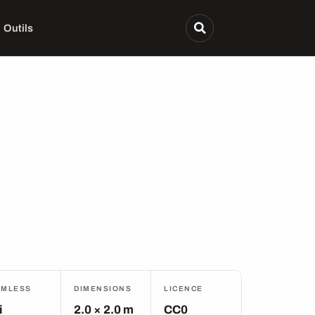
Outils
AMLESS
DIMENSIONS
LICENCE
i
2.0 × 2.0 m
CC0