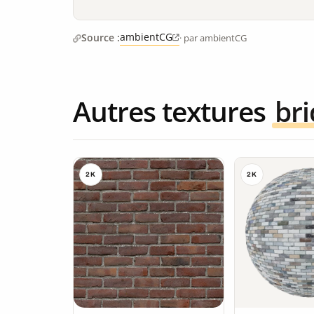
ambientCG
Source :
· par ambientCG
Autres textures
br
2K
2K