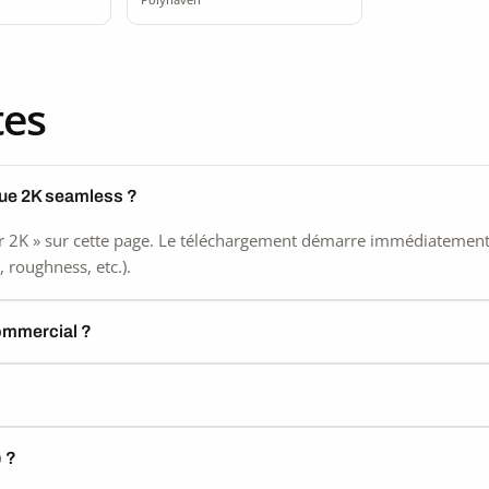
2K
tes
que 2K seamless ?
 2K » sur cette page. Le téléchargement démarre immédiatement, s
 roughness, etc.).
commercial ?
) ?