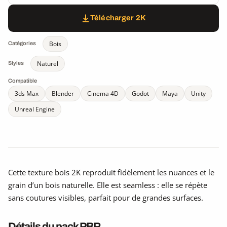
Télécharger 2K
Bois
Catégories
Naturel
Styles
Compatible
3ds Max
Blender
Cinema 4D
Godot
Maya
Unity
Unreal Engine
Cette texture bois 2K reproduit fidèlement les nuances et le
grain d’un bois naturelle. Elle est seamless : elle se répète
sans coutures visibles, parfait pour de grandes surfaces.
Détails du pack PBR