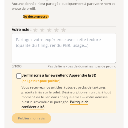
Aucune donnée n'est partagée publiquement à part votre nom et
photo de profil.
Se déconnecter
★
★
★
★
★
Votre note :
0
/1000
Pas de liens · pas de domaines · pas de promo
Je m'inscris à la newsletter d'Apprendre la 3D
(obligatoire pour publier)
Vous recevrez nos articles, tutos et packs de textures
gratuits triés sur le volet. Désinscription en un clic à tout
moment via le lien dans chaque email — votre adresse
n'est ni revendue ni partagée.
Politique de
confidentialité
.
Publier mon avis