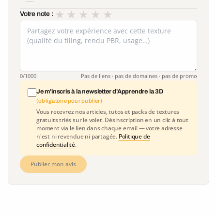
★
★
★
★
★
Votre note :
0
/1000
Pas de liens · pas de domaines · pas de promo
Je m'inscris à la newsletter d'Apprendre la 3D
(obligatoire pour publier)
Vous recevrez nos articles, tutos et packs de textures
gratuits triés sur le volet. Désinscription en un clic à tout
moment via le lien dans chaque email — votre adresse
n'est ni revendue ni partagée.
Politique de
confidentialité
.
Publier mon avis