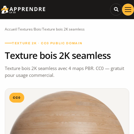
Accueil
/
Textures
/
Bois
/
Texture bois 2K seamless
TEXTURE 2K · CC0 PUBLIC DOMAIN
Texture bois 2K seamless
Texture bois 2K seamless avec 4 maps PBR. CC0 — gratuit
pour usage commercial.
CC0