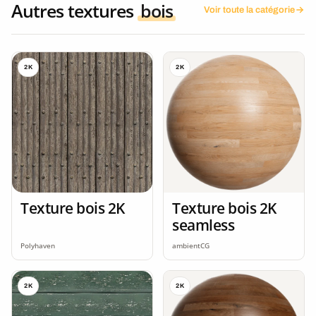
Autres textures
bois
Voir toute la catégorie
2K
2K
Texture bois 2K
Texture bois 2K
seamless
Polyhaven
ambientCG
2K
2K