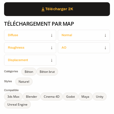
Télécharger 2K
TÉLÉCHARGEMENT PAR MAP
Diffuse
↓
Normal
↓
Roughness
↓
AO
↓
Displacement
↓
Béton
Béton brut
Catégories
Naturel
Styles
Compatible
3ds Max
Blender
Cinema 4D
Godot
Maya
Unity
Unreal Engine