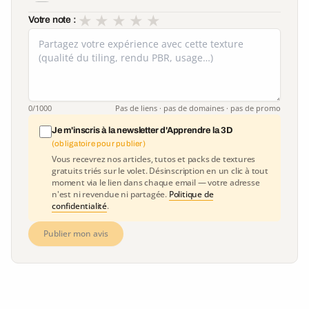
★
★
★
★
★
Votre note :
0
/1000
Pas de liens · pas de domaines · pas de promo
Je m'inscris à la newsletter d'Apprendre la 3D
(obligatoire pour publier)
Vous recevrez nos articles, tutos et packs de textures
gratuits triés sur le volet. Désinscription en un clic à tout
moment via le lien dans chaque email — votre adresse
n'est ni revendue ni partagée.
Politique de
confidentialité
.
Publier mon avis