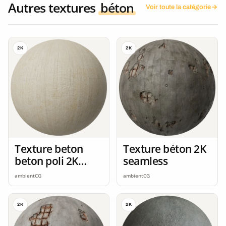
Autres textures
béton
Voir toute la catégorie
2K
2K
Texture beton
Texture béton 2K
beton poli 2K
seamless
seamless
ambientCG
ambientCG
2K
2K