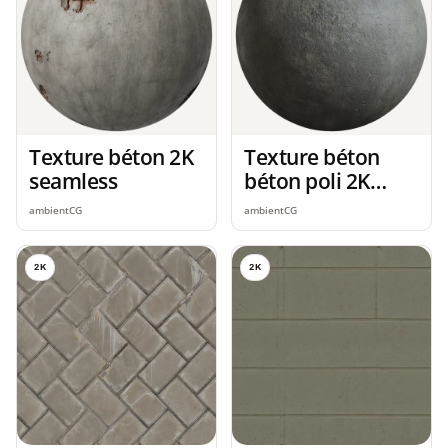
Texture béton 2K
Texture béton
seamless
béton poli 2K
seamless
ambientCG
ambientCG
2K
2K