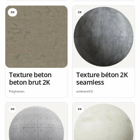
2K
2K
Texture beton
Texture béton 2K
beton brut 2K
seamless
Polyhaven
ambientCG
2K
2K