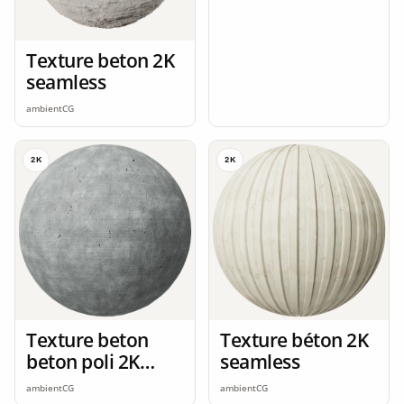
Texture beton 2K
seamless
ambientCG
2K
2K
Texture beton
Texture béton 2K
beton poli 2K
seamless
seamless
ambientCG
ambientCG