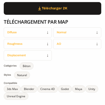
Télécharger 2K
TÉLÉCHARGEMENT PAR MAP
Diffuse
↓
Normal
↓
Roughness
↓
AO
↓
Displacement
↓
Béton
Catégories
Naturel
Styles
Compatible
3ds Max
Blender
Cinema 4D
Godot
Maya
Unity
Unreal Engine