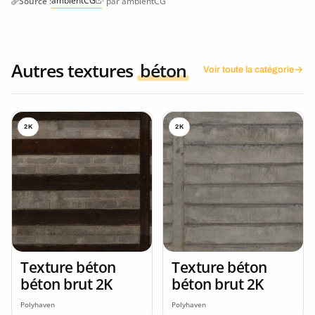
ambientCG
Source :
· par ambientCG
Autres textures
béton
Voir toute la catégorie
2K
2K
Texture béton
Texture béton
béton brut 2K
béton brut 2K
Polyhaven
Polyhaven