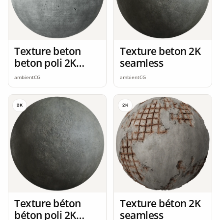
Texture beton
Texture beton 2K
beton poli 2K
seamless
seamless
ambientCG
ambientCG
2K
2K
Texture béton
Texture béton 2K
béton poli 2K
seamless