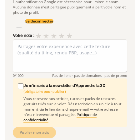
L'authentification Google est nécessaire pour limiter le spam.
Aucune donnée n'est partagée publiquement à part votre nom et
photo de profil.
Se déconnecter
★
★
★
★
★
Votre note :
0
/1000
Pas de liens · pas de domaines · pas de promo
Je m'inscris à la newsletter d'Apprendre la 3D
(obligatoire pour publier)
Vous recevrez nos articles, tutos et packs de textures
gratuits triés sur le volet. Désinscription en un clic à tout
moment via le lien dans chaque email — votre adresse
n'est ni revendue ni partagée.
Politique de
confidentialité
.
Publier mon avis