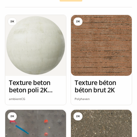
2K
2K
Texture beton
Texture béton
beton poli 2K
béton brut 2K
seamless
ambientCG
Polyhaven
2K
2K