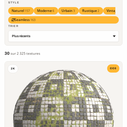
STYLE
Naturel
Moderne
Urbain
Rustique
Vintage
157
6
3
2
1
Seamless
163
TRIER
30
sur 2 325 textures
CC0
2K