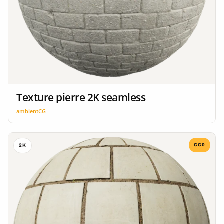
Texture pierre 2K seamless
ambientCG
CC0
2K