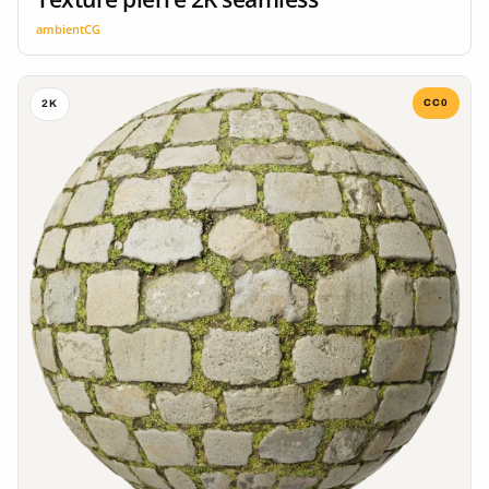
ambientCG
CC0
2K