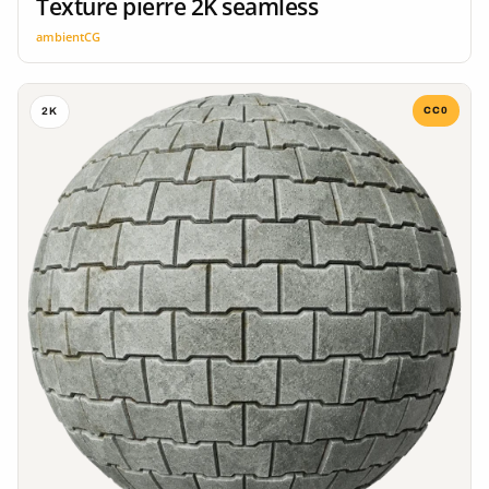
Texture pierre 2K seamless
ambientCG
CC0
2K