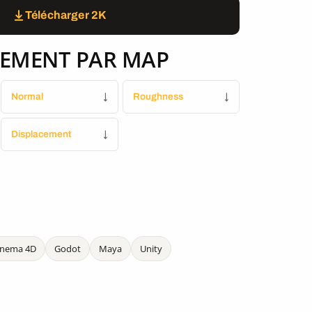
Télécharger 2K
EMENT PAR MAP
Normal
↓
Roughness
↓
Displacement
↓
inema 4D
Godot
Maya
Unity