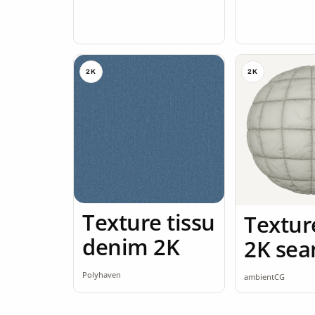
2K
2K
Texture tissu
Textur
denim 2K
2K sea
Polyhaven
ambientCG