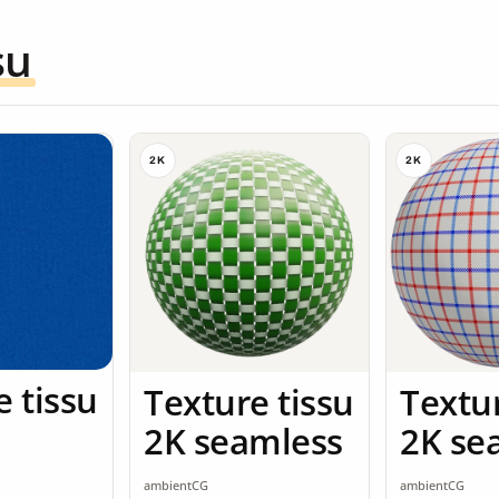
su
2K
2K
e tissu
Texture tissu
Textur
2K seamless
2K se
ambientCG
ambientCG