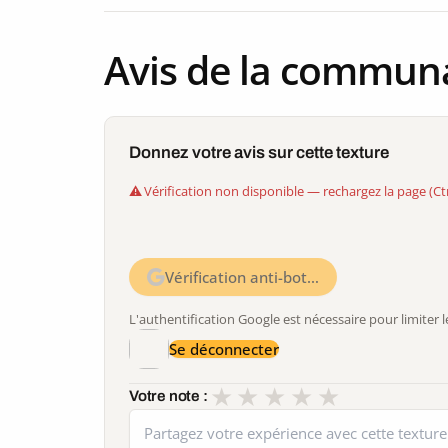
Avis de la commun
Donnez votre avis sur cette texture
Vérification non disponible — rechargez la page (Ct
Vérification anti-bot…
L'authentification Google est nécessaire pour limite
Se déconnecter
★
★
★
★
★
Votre note :