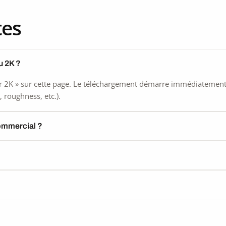
tes
u 2K ?
 2K » sur cette page. Le téléchargement démarre immédiatement, s
 roughness, etc.).
commercial ?