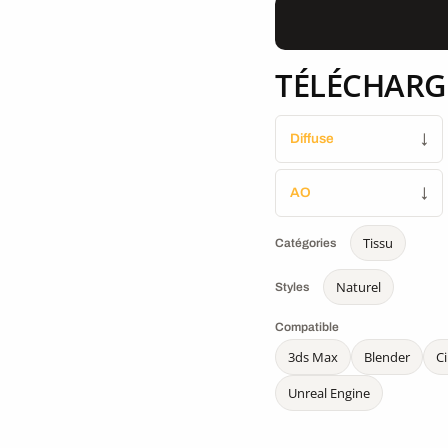
TÉLÉCHARG
Diffuse
↓
AO
↓
Tissu
Catégories
Naturel
Styles
Compatible
3ds Max
Blender
C
Unreal Engine