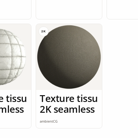
2K
e tissu
Texture tissu
mless
2K seamless
ambientCG