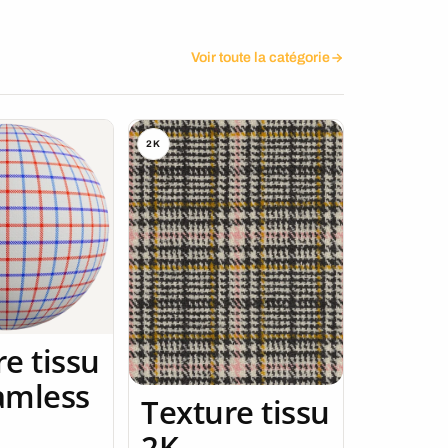
Voir toute la catégorie
2K
e tissu
amless
Texture tissu
2K