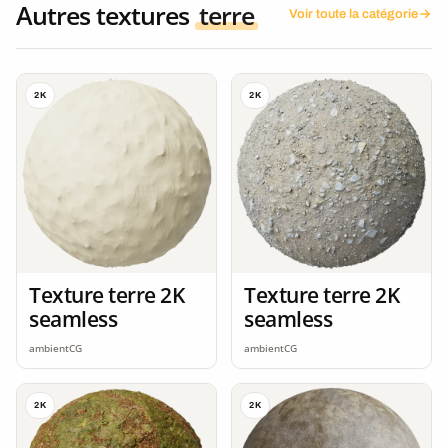
Autres textures
terre
Voir toute la catégorie
2K
2K
Texture terre 2K
Texture terre 2K
seamless
seamless
ambientCG
ambientCG
2K
2K