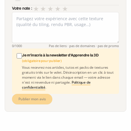
★
★
★
★
★
Votre note :
0
/1000
Pas de liens · pas de domaines · pas de promo
Je m'inscris à la newsletter d'Apprendre la 3D
(obligatoire pour publier)
Vous recevrez nos articles, tutos et packs de textures
gratuits triés sur le volet. Désinscription en un clic à tout
moment via le lien dans chaque email — votre adresse
n'est ni revendue ni partagée.
Politique de
confidentialité
.
Publier mon avis