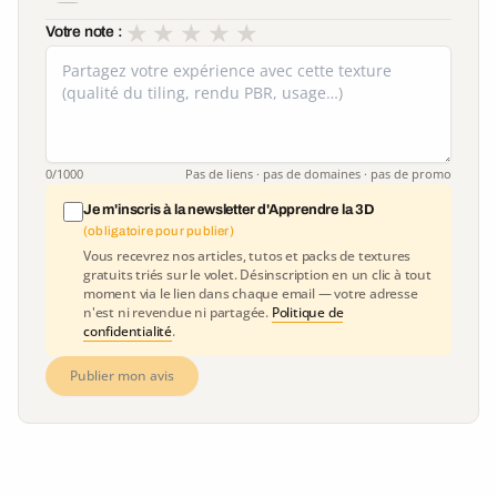
★
★
★
★
★
Votre note :
0
/1000
Pas de liens · pas de domaines · pas de promo
Je m'inscris à la newsletter d'Apprendre la 3D
(obligatoire pour publier)
Vous recevrez nos articles, tutos et packs de textures
gratuits triés sur le volet. Désinscription en un clic à tout
moment via le lien dans chaque email — votre adresse
n'est ni revendue ni partagée.
Politique de
confidentialité
.
Publier mon avis