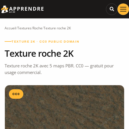
Accueil
/
Textures
/
Roche
/
Texture roche 2K
TEXTURE 2K · CC0 PUBLIC DOMAIN
Texture roche 2K
Texture roche 2K avec 5 maps PBR. CC0 — gratuit pour
usage commercial.
CC0