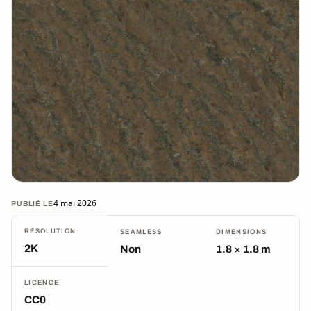
4 mai 2026
PUBLIÉ LE
RÉSOLUTION
SEAMLESS
DIMENSIONS
2K
Non
1.8 × 1.8 m
LICENCE
CC0