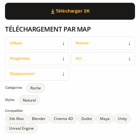
Télécharger 2K
TÉLÉCHARGEMENT PAR MAP
Diffuse
↓
Normal
↓
Roughness
↓
AO
↓
Displacement
↓
Roche
Catégories
Naturel
Styles
Compatible
3ds Max
Blender
Cinema 4D
Godot
Maya
Unity
Unreal Engine