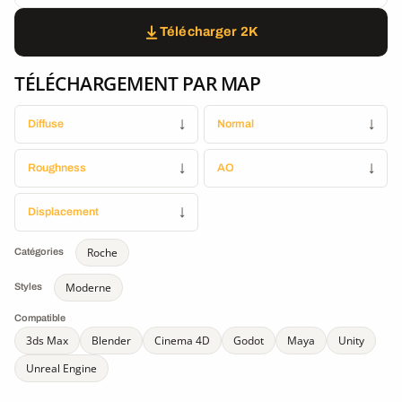
Télécharger 2K
TÉLÉCHARGEMENT PAR MAP
Diffuse
↓
Normal
↓
Roughness
↓
AO
↓
Displacement
↓
Roche
Catégories
Moderne
Styles
Compatible
3ds Max
Blender
Cinema 4D
Godot
Maya
Unity
Unreal Engine