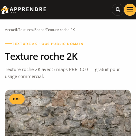
Accueil
/
Textures
/
Roche
/
Texture roche 2K
TEXTURE 2K · CC0 PUBLIC DOMAIN
Texture roche 2K
Texture roche 2K avec 5 maps PBR. CC0 — gratuit pour
usage commercial.
CC0